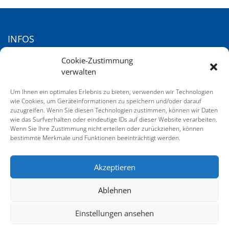
INFOS
Cookie-Zustimmung
KONTAKT
verwalten
IMPRESSUM
Um Ihnen ein optimales Erlebnis zu bieten, verwenden wir Technologien
DATENSCHUTZERKLÄRUNG
wie Cookies, um Geräteinformationen zu speichern und/oder darauf
zuzugreifen. Wenn Sie diesen Technologien zustimmen, können wir Daten
COOKIE-RICHTLINIE (EU)
wie das Surfverhalten oder eindeutige IDs auf dieser Website verarbeiten.
Wenn Sie Ihre Zustimmung nicht erteilen oder zurückziehen, können
AGB
bestimmte Merkmale und Funktionen beeinträchtigt werden.
Akzeptieren
SERVICE
Ablehnen
GALERIE VOM 21. DEUTSCHEN SACHVERSTÄNDIGENTAG
Einstellungen ansehen