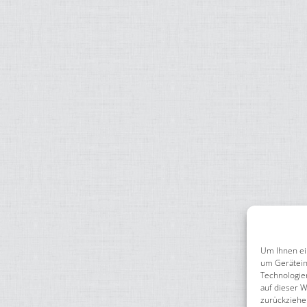
Um Ihnen ei
um Gerätein
Technologie
auf dieser W
zurückziehe