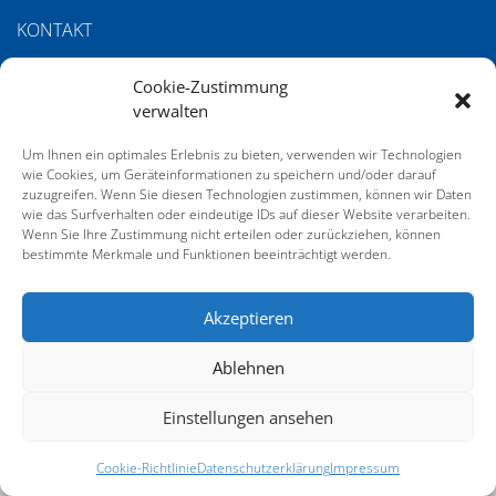
KONTAKT
IMPRESSUM
Cookie-Zustimmung
DATENSCHUTZERKLÄRUNG
verwalten
COOKIE-RICHTLINIE (EU)
Um Ihnen ein optimales Erlebnis zu bieten, verwenden wir Technologien
wie Cookies, um Geräteinformationen zu speichern und/oder darauf
AGB
zuzugreifen. Wenn Sie diesen Technologien zustimmen, können wir Daten
wie das Surfverhalten oder eindeutige IDs auf dieser Website verarbeiten.
Wenn Sie Ihre Zustimmung nicht erteilen oder zurückziehen, können
bestimmte Merkmale und Funktionen beeinträchtigt werden.
SERVICE
GALERIE VOM 21. DEUTSCHEN SACHVERSTÄNDIGENTAG
Akzeptieren
Ablehnen
Einstellungen ansehen
Cookie-Richtlinie
Datenschutzerklärung
Impressum