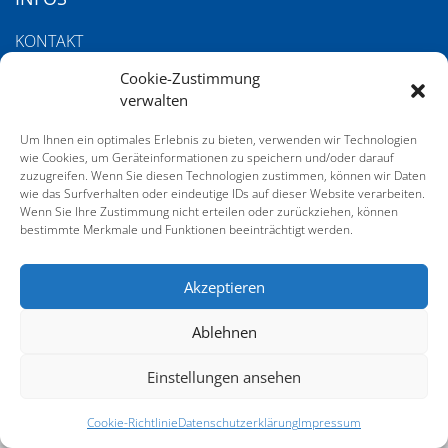
KONTAKT
IMPRESSUM
Cookie-Zustimmung
verwalten
DATENSCHUTZERKLÄRUNG
Um Ihnen ein optimales Erlebnis zu bieten, verwenden wir Technologien
COOKIE-RICHTLINIE (EU)
wie Cookies, um Geräteinformationen zu speichern und/oder darauf
AGB
zuzugreifen. Wenn Sie diesen Technologien zustimmen, können wir Daten
wie das Surfverhalten oder eindeutige IDs auf dieser Website verarbeiten.
Wenn Sie Ihre Zustimmung nicht erteilen oder zurückziehen, können
bestimmte Merkmale und Funktionen beeinträchtigt werden.
SERVICE
Akzeptieren
GALERIE VOM 21. DEUTSCHEN SACHVERSTÄNDIGENTAG
Ablehnen
Einstellungen ansehen
Cookie-Richtlinie
Datenschutzerklärung
Impressum