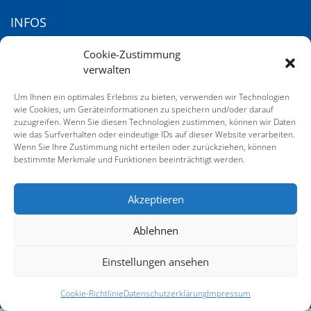
INFOS
KONTAKT
Cookie-Zustimmung
verwalten
IMPRESSUM
Um Ihnen ein optimales Erlebnis zu bieten, verwenden wir Technologien
DATENSCHUTZERKLÄRUNG
wie Cookies, um Geräteinformationen zu speichern und/oder darauf
COOKIE-RICHTLINIE (EU)
zuzugreifen. Wenn Sie diesen Technologien zustimmen, können wir Daten
wie das Surfverhalten oder eindeutige IDs auf dieser Website verarbeiten.
AGB
Wenn Sie Ihre Zustimmung nicht erteilen oder zurückziehen, können
bestimmte Merkmale und Funktionen beeinträchtigt werden.
SERVICE
Akzeptieren
GALERIE VOM 21. DEUTSCHEN SACHVERSTÄNDIGENTAG
Ablehnen
Einstellungen ansehen
Cookie-Richtlinie
Datenschutzerklärung
Impressum