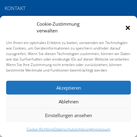
KONTAKT
IMPRESSUM
Cookie-Zustimmung
DATENSCHUTZERKLÄRUNG
verwalten
COOKIE-RICHTLINIE (EU)
Um Ihnen ein optimales Erlebnis zu bieten, verwenden wir Technologien
wie Cookies, um Geräteinformationen zu speichern und/oder darauf
AGB
zuzugreifen. Wenn Sie diesen Technologien zustimmen, können wir Daten
wie das Surfverhalten oder eindeutige IDs auf dieser Website verarbeiten.
Wenn Sie Ihre Zustimmung nicht erteilen oder zurückziehen, können
bestimmte Merkmale und Funktionen beeinträchtigt werden.
SERVICE
GALERIE VOM 21. DEUTSCHEN SACHVERSTÄNDIGENTAG
Akzeptieren
Ablehnen
Einstellungen ansehen
Cookie-Richtlinie
Datenschutzerklärung
Impressum