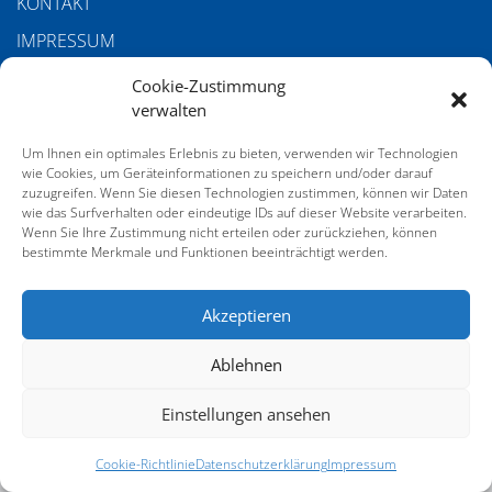
KONTAKT
IMPRESSUM
DATENSCHUTZERKLÄRUNG
Cookie-Zustimmung
verwalten
COOKIE-RICHTLINIE (EU)
AGB
Um Ihnen ein optimales Erlebnis zu bieten, verwenden wir Technologien
wie Cookies, um Geräteinformationen zu speichern und/oder darauf
zuzugreifen. Wenn Sie diesen Technologien zustimmen, können wir Daten
wie das Surfverhalten oder eindeutige IDs auf dieser Website verarbeiten.
SERVICE
Wenn Sie Ihre Zustimmung nicht erteilen oder zurückziehen, können
bestimmte Merkmale und Funktionen beeinträchtigt werden.
GALERIE VOM 21. DEUTSCHEN SACHVERSTÄNDIGENTAG
Akzeptieren
Ablehnen
Einstellungen ansehen
Cookie-Richtlinie
Datenschutzerklärung
Impressum