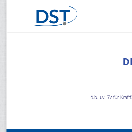
D
ö.b.u.v. SV für Kra