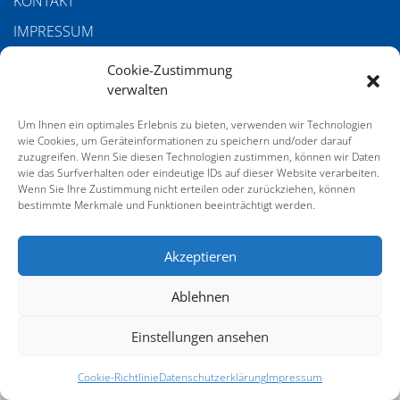
KONTAKT
IMPRESSUM
DATENSCHUTZERKLÄRUNG
Cookie-Zustimmung
verwalten
COOKIE-RICHTLINIE (EU)
AGB
Um Ihnen ein optimales Erlebnis zu bieten, verwenden wir Technologien
wie Cookies, um Geräteinformationen zu speichern und/oder darauf
zuzugreifen. Wenn Sie diesen Technologien zustimmen, können wir Daten
wie das Surfverhalten oder eindeutige IDs auf dieser Website verarbeiten.
SERVICE
Wenn Sie Ihre Zustimmung nicht erteilen oder zurückziehen, können
bestimmte Merkmale und Funktionen beeinträchtigt werden.
GALERIE VOM 21. DEUTSCHEN SACHVERSTÄNDIGENTAG
Akzeptieren
Ablehnen
Einstellungen ansehen
Cookie-Richtlinie
Datenschutzerklärung
Impressum