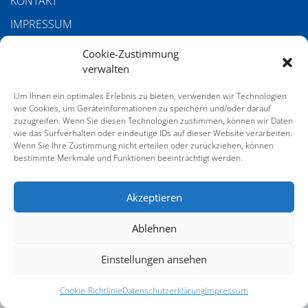
KONTAKT
IMPRESSUM
DATENSCHUTZERKLÄRUNG
Cookie-Zustimmung
verwalten
COOKIE-RICHTLINIE (EU)
AGB
Um Ihnen ein optimales Erlebnis zu bieten, verwenden wir Technologien
wie Cookies, um Geräteinformationen zu speichern und/oder darauf
zuzugreifen. Wenn Sie diesen Technologien zustimmen, können wir Daten
wie das Surfverhalten oder eindeutige IDs auf dieser Website verarbeiten.
SERVICE
Wenn Sie Ihre Zustimmung nicht erteilen oder zurückziehen, können
bestimmte Merkmale und Funktionen beeinträchtigt werden.
GALERIE VOM 21. DEUTSCHEN SACHVERSTÄNDIGENTAG
Akzeptieren
Ablehnen
Einstellungen ansehen
Cookie-Richtlinie
Datenschutzerklärung
Impressum