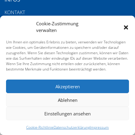
KONTAKT
IMPRESSUM
Cookie-Zustimmung
verwalten
DATENSCHUTZERKLÄRUNG
Um Ihnen ein optimales Erlebnis zu bieten, verwenden wir Technologien
COOKIE-RICHTLINIE (EU)
wie Cookies, um Geräteinformationen zu speichern und/oder darauf
AGB
zuzugreifen. Wenn Sie diesen Technologien zustimmen, können wir Daten
wie das Surfverhalten oder eindeutige IDs auf dieser Website verarbeiten.
Wenn Sie Ihre Zustimmung nicht erteilen oder zurückziehen, können
bestimmte Merkmale und Funktionen beeinträchtigt werden.
SERVICE
Akzeptieren
GALERIE VOM 21. DEUTSCHEN SACHVERSTÄNDIGENTAG
Ablehnen
Einstellungen ansehen
Cookie-Richtlinie
Datenschutzerklärung
Impressum